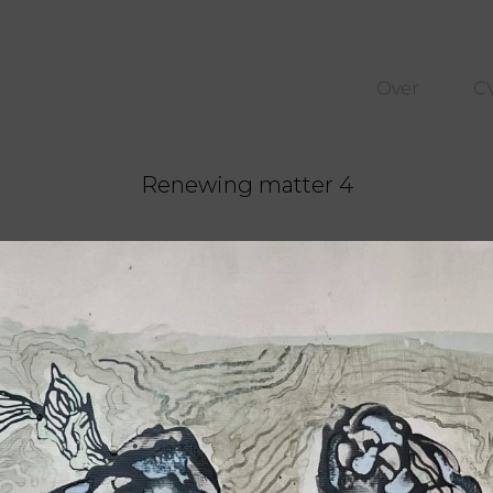
Over
C
Renewing matter 4