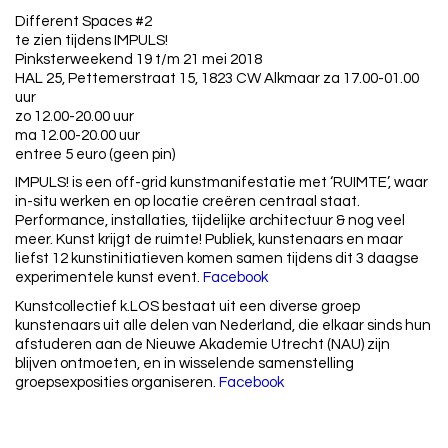
Different Spaces #2
te zien tijdens IMPULS!
Pinksterweekend 19 t/m 21 mei 2018
HAL 25, Pettemerstraat 15, 1823 CW Alkmaar za 17.00-01.00
uur
zo 12.00-20.00 uur
ma 12.00-20.00 uur
entree 5 euro (geen pin)
IMPULS! is een off-grid kunstmanifestatie met ‘RUIMTE’, waar
in-situ werken en op locatie creëren centraal staat.
Performance, installaties, tijdelijke architectuur & nog veel
meer. Kunst krijgt de ruimte! Publiek, kunstenaars en maar
liefst 12 kunstinitiatieven komen samen tijdens dit 3 daagse
experimentele kunst event.
Facebook
Kunstcollectief k.LOS bestaat uit een diverse groep
kunstenaars uit alle delen van Nederland, die elkaar sinds hun
afstuderen aan de Nieuwe Akademie Utrecht (NAU) zijn
blijven ontmoeten, en in wisselende samenstelling
groepsexposities organiseren.
Facebook