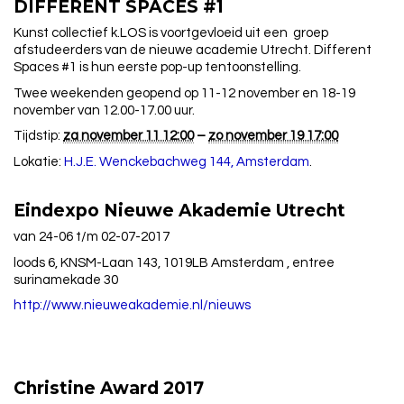
DIFFERENT SPACES #1
Kunst collectief k.LOS is voortgevloeid uit een groep
afstudeerders van de nieuwe academie Utrecht. Different
Spaces #1 is hun eerste pop-up tentoonstelling.
Twee weekenden geopend op 11-12 november en 18-19
november van 12.00-17.00 uur.
Tijdstip:
za november 11 12:00
–
zo november 19 17:00
Lokatie:
H.J.E. Wenckebachweg 144, Amsterdam
.
Eindexpo Nieuwe Akademie Utrecht
van 24-06 t/m 02-07-2017
loods 6, KNSM-Laan 143, 1019LB Amsterdam , entree
surinamekade 30
http://www.nieuweakademie.nl/
nieuws
Christine Award 2017