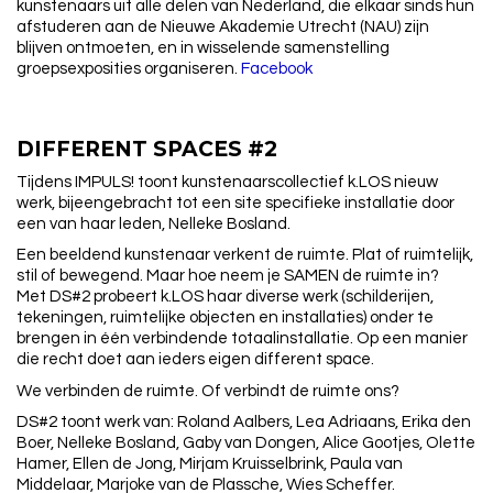
kunstenaars uit alle delen van Nederland, die elkaar sinds hun
afstuderen aan de Nieuwe Akademie Utrecht (NAU) zijn
blijven ontmoeten, en in wisselende samenstelling
groepsexposities organiseren.
Facebook
DIFFERENT SPACES #2
Tijdens IMPULS! toont kunstenaarscollectief k.LOS nieuw
werk, bijeengebracht tot een site specifieke installatie door
een van haar leden, Nelleke Bosland.
Een beeldend kunstenaar verkent de ruimte. Plat of ruimtelijk,
stil of bewegend. Maar hoe neem je SAMEN de ruimte in?
Met DS#2 probeert k.LOS haar diverse werk (schilderijen,
tekeningen, ruimtelijke objecten en installaties) onder te
brengen in één verbindende totaalinstallatie. Op een manier
die recht doet aan ieders eigen different space.
We verbinden de ruimte. Of verbindt de ruimte ons?
DS#2 toont werk van: Roland Aalbers, Lea Adriaans, Erika den
Boer, Nelleke Bosland, Gaby van Dongen, Alice Gootjes, Olette
Hamer, Ellen de Jong, Mirjam Kruisselbrink, Paula van
Middelaar, Marjoke van de Plassche, Wies Scheffer.