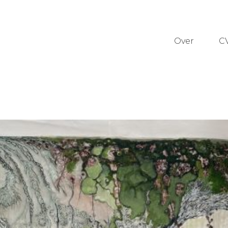
Over
C