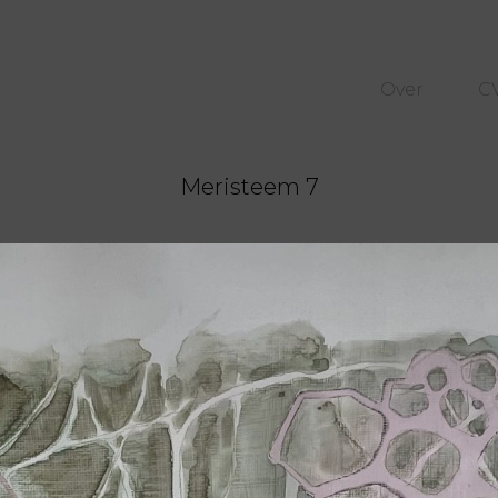
Over
C
Meristeem 7