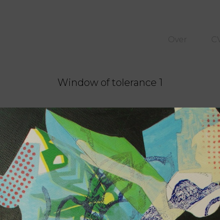
Over
C
Window of tolerance 1