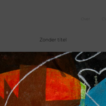
Over
C
Zonder titel